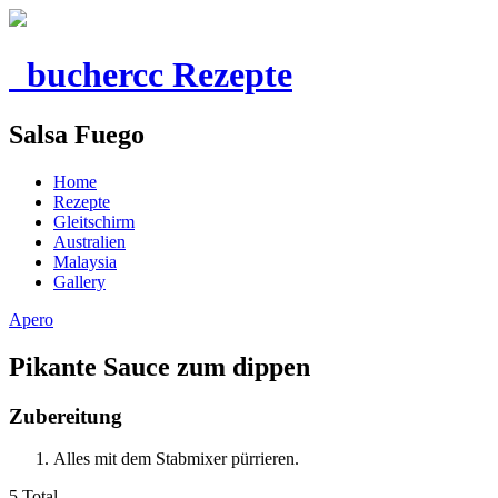
buchercc Rezepte
Salsa Fuego
Home
Rezepte
Gleitschirm
Australien
Malaysia
Gallery
Apero
Pikante Sauce zum dippen
Zubereitung
Alles mit dem Stabmixer pürrieren.
5 Total